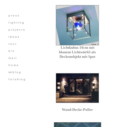
p r e s s
l i g h t i n g
p r o j e c t s
i d e a s
t o u r
Lichtkubus 16cm mit
b i o
blauem Lichtwürfel als
Deckenobjekt mit Spot
m a i l
h o m e
txt b l o g
f o t o b l o g
Wand-Decke-Poller