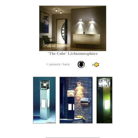
'The Cube' Lichtatmosphäre
< zurueck / back