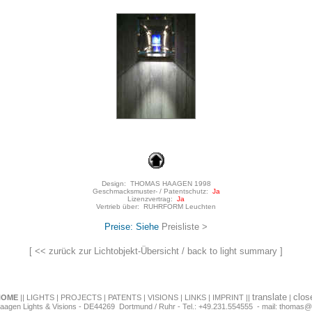
Design:
THOMAS HAAGEN
1998
Geschmacksmuster- / Patentschutz:
Ja
Lizenzvertrag:
Ja
Vertrieb über:
RUHRFORM Leuchten
Preise: Siehe
Preisliste >
[
<< zurück zur Lichtobjekt-Übersicht / back to light summary
]
translate
clos
HOME
||
LIGHTS
|
PROJECTS
|
PATENTS
|
VISIONS
|
LINKS
|
IMPRINT
||
|
agen Lights & Visions - DE44269
Dortmund
/
Ruhr
- Tel.: +49.231.554555 - mail:
thomas@